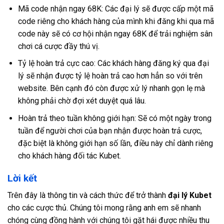
Mã code nhận ngay 68K: Các đại lý sẽ được cấp một mã
code riêng cho khách hàng của mình khi đăng khi qua mã
code này sẽ có cơ hội nhận ngay 68K để trải nghiệm sân
chơi cá cược đầy thú vị.
Tỷ lệ hoàn trả cực cao: Các khách hàng đăng ký qua đại
lý sẽ nhận được tỷ lệ hoàn trả cao hơn hẳn so với trên
website. Bên cạnh đó còn được xử lý nhanh gọn lẹ mà
không phải chờ đợi xét duyệt quá lâu.
Hoàn trả theo tuần không giới hạn: Sẽ có một ngày trong
tuần để người chơi của bạn nhận được hoàn trả cược,
đặc biệt là không giới hạn số lần, điều này chỉ dành riêng
cho khách hàng đối tác Kubet.
Lời kết
Trên đây là thông tin và cách thức để trở thành
đại lý Kubet
cho các cược thủ. Chúng tôi mong rằng anh em sẽ nhanh
chóng cùng đồng hành với chúng tôi gặt hái được nhiều thu