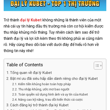
Trở thành
đại lý Kubet
không những là thành viên của một
nhà cái uy tín hàng đầu thị trường mà còn cơ hội kiếm được
thu nhập khủng mỗi tháng. Tuy nhiên cách làm sao để trở
thành đại lý và lợi ích kèm theo thì không phải ai cũng nắm
rõ. Hãy cùng theo dõi bài viết dưới đây để hiểu rõ hơn về
thông tin này nhé!
Table of Contents
Tổng quan về đại lý Kubet
Bật mí ưu đãi siêu hấp dẫn dành riêng cho đại lý Kubet
Kiếm tiền khủng hoàn toàn hợp pháp
Thu nhập khủng, ước mơ bao người
Toàn quyền sử dụng hình ảnh và uy tín của Kubet
Nâng cao kỹ năng, trau dồi kiến thức cá cược
Cách đăng ký trở thành đại ký Kubet