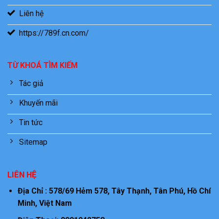
Liên hệ
https://789f.cn.com/
TỪ KHOÁ TÌM KIẾM
Tác giả
Khuyến mãi
Tin tức
Sitemap
LIÊN HỆ
Địa Chỉ :
578/69 Hẻm 578, Tây Thạnh, Tân Phú, Hồ Chí
Minh, Việt Nam