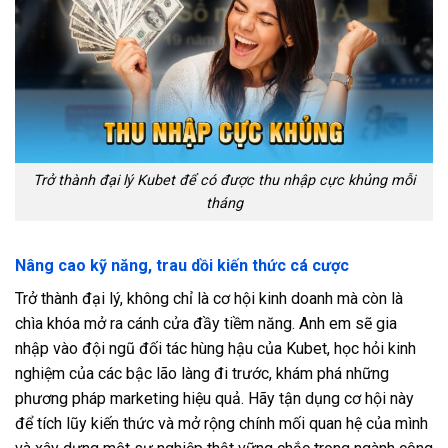
Trở thành đại lý Kubet để có được thu nhập cực khủng mỗi
tháng
Nâng cao kỹ năng, trau dồi kiến thức cá cược
Trở thành đại lý, không chỉ là cơ hội kinh doanh mà còn là
chìa khóa mở ra cánh cửa đầy tiềm năng. Anh em sẽ gia
nhập vào đội ngũ đối tác hùng hậu của Kubet, học hỏi kinh
nghiệm của các bậc lão làng đi trước, khám phá những
phương pháp marketing hiệu quả. Hãy tận dụng cơ hội này
để tích lũy kiến thức và mở rộng chính mối quan hệ của mình