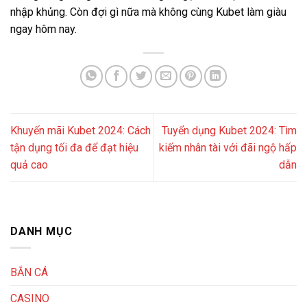
nhập khủng. Còn đợi gì nữa mà không cùng Kubet làm giàu
ngay hôm nay.
Khuyến mãi Kubet 2024: Cách
Tuyển dụng Kubet 2024: Tìm
tận dụng tối đa để đạt hiệu
kiếm nhân tài với đãi ngộ hấp
quả cao
dẫn
DANH MỤC
BẮN CÁ
CASINO