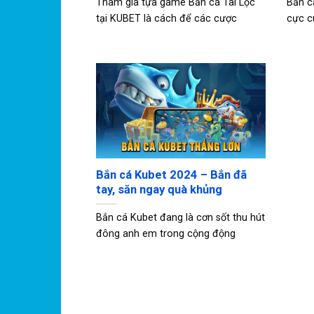
Tham gia tựa game Bắn cá Tài Lộc
Bắn c
tại KUBET là cách để các cược
cực c
Bắn cá Kubet 2024 – Bắn đã
tay, săn ngay quà khủng
Bắn cá Kubet đang là cơn sốt thu hút
đông anh em trong cộng động