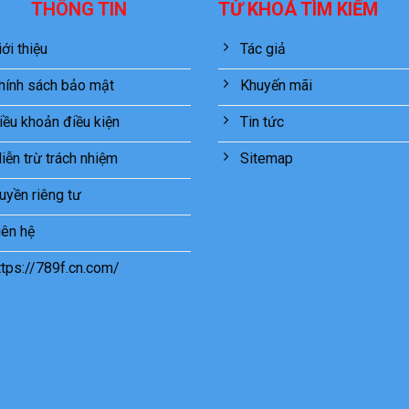
THÔNG TIN
TỪ KHOÁ TÌM KIẾM
iới thiệu
Tác giả
hính sách bảo mật
Khuyến mãi
iều khoản điều kiện
Tin tức
iễn trừ trách nhiệm
Sitemap
uyền riêng tư
iên hệ
ttps://789f.cn.com/