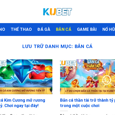
NO
THỂ THAO
ĐÁ GÀ
BẮN CÁ
GAME BÀI
NỔ H
LƯU TRỮ DANH MỤC:
BẮN CÁ
cá Kim Cương mở rương
Bắn cá thần tài trở thành tỷ
tỷ. Chơi ngay tại đây!
trong một cuộc chơi