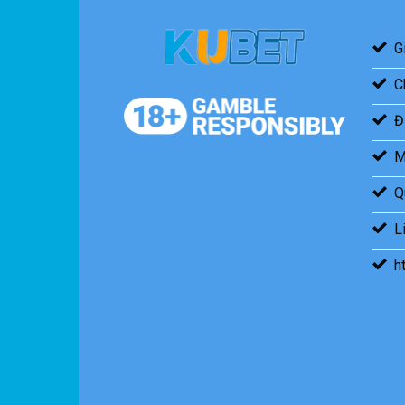
G
C
Đ
M
Q
L
h