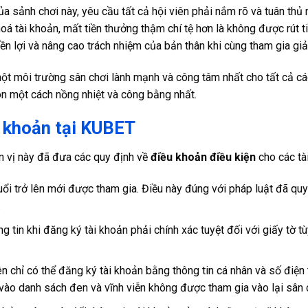
a sảnh chơi này, yêu cầu tất cả hội viên phải nắm rõ và tuân thủ 
oá tài khoản, mất tiền thưởng thậm chí tệ hơn là không được rút ti
n lợi và nâng cao trách nhiệm của bản thân khi cùng tham gia giải 
ột môi trường sân chơi lành mạnh và công tâm nhất cho tất cả cá
n một cách nồng nhiệt và công bằng nhất.
i khoản tại KUBET
 vị này đã đưa các quy định về
điều khoản điều kiện
cho các tà
tuổi trở lên mới được tham gia. Điều này đúng với pháp luật đã qu
.
g tin khi đăng ký tài khoản phải chính xác tuyệt đối với giấy tờ 
ên chỉ có thể đăng ký tài khoản bằng thông tin cá nhân và số điện
 vào danh sách đen và vĩnh viễn không được tham gia vào lại sân 