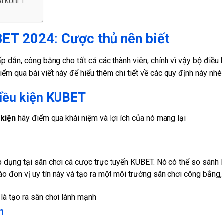
mãi KUBET
BET 2024: Cược thủ nên biết
p dẫn, công bằng cho tất cả các thành viên, chính vì vậy bộ
điều 
ểm qua bài viết này để hiểu thêm chi tiết về các quy định này nhé
iều kiện KUBET
 kiện
hãy điểm qua khái niệm và lợi ích của nó mang lại
 dụng tại sân chơi cá cược trực tuyến KUBET. Nó có thể so sánh
vào đơn vị uy tín này và tạo ra một môi trường sân chơi công bằng
 là tạo ra sân chơi lành mạnh
n