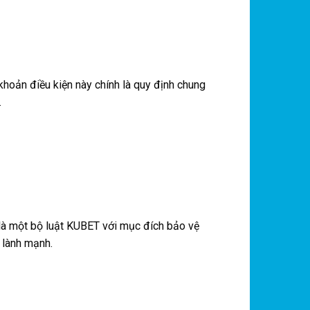
khoản điều kiện
này chính là quy định chung
.
 là một bộ luật KUBET với mục đích bảo vệ
, lành mạnh.