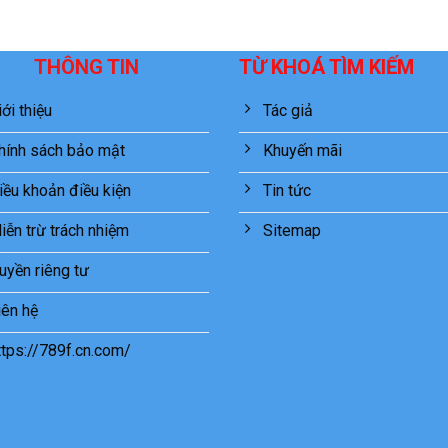
THÔNG TIN
TỪ KHOÁ TÌM KIẾM
iới thiệu
Tác giả
hính sách bảo mật
Khuyến mãi
iều khoản điều kiện
Tin tức
iễn trừ trách nhiệm
Sitemap
uyền riêng tư
iên hệ
ttps://789f.cn.com/