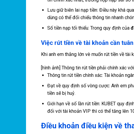
Lưu giữ biên lai nạp tiền: Điều này khá qua
dùng có thể đối chiếu thông tin nhanh chón
Số tiền nạp tối thiểu: Trong quy định của
đ
Việc rút tiền về tài khoản cần tuâ
Khi anh em thắng lớn vè muốn rút tiền về tài 
[hình ảnh] Thông tin rút tiền phải chính xác v
Thông tin rút tiền chính xác: Tài khoản n
Đạt về quy định số vòng cược: Anh em phải
tiền sẽ bị huỷ.
Giới hạn về số lần rút tiền: KUBET quy đị
đối với tài khoản VIP thì có thể tăng lên 10
Điều khoản điều kiện về t